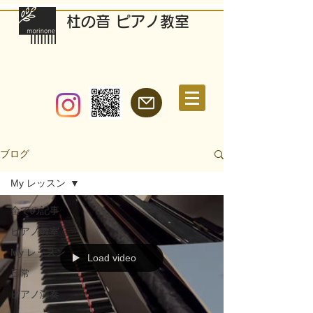
​杜の音 ピアノ教室
ブログ
My レッスン
全ての記事
ピアノ教室
My レッスン
Load video
日常
ピアノ演奏