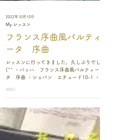
2022年10月10日
My レッスン
フランス序曲風パルティ
ータ 序曲
レッスンに行ってきました。久しぶりでした
(^^ ・バッハ フランス序曲風パルティー
タ 序曲 ・ショパン エチュード10-1 ・シ
ューマン ピアノソナタ第３番 ・プロコフ
ィエフ ピアノソナタ第１番 バッハ！この
曲好き～って先生も仰ってましたが、私も好
きです。...