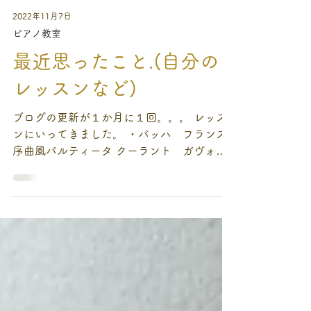
2022年11月7日
ピアノ教室
最近思ったこと.(自分の
レッスンなど)
ブログの更新が１か月に１回。。。 レッス
ンにいってきました。 ・バッハ フランス
序曲風パルティータ クーラント ガヴォッ
ト1.2 パスピエ1.2 ・ショパン エチュー
ド10-4 ・プロコフィエフ ピアノソナタ第
一番 バッハのこの曲たち、大好きです。左
手と右手の対等さ？を克服...