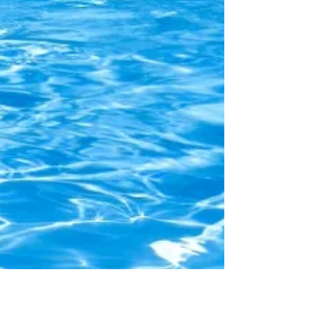
んなもん？？しかも練習もままならない悲し
い。気持ちは常にピアノに向かってるのです
が。 練習記録9/11 バッハ フランス風序曲
パルティータ
https://youtu.be/xRBS11Zxffc...