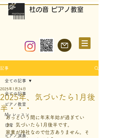
​杜の音 ピアノ教室
記事
全ての記事
2025年1月24日
全ての記事
2025年、気づいたら1月後
ピアノ教室
半・・・
My レッスン
あっという間に年末年始が過ぎてい
き、気づいたら1月後半です。
日常
家業が神社なので仕方ありません。そ
ピアノ演奏