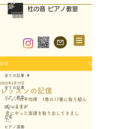
​杜の音 ピアノ教室
記事
全ての記事
2022年4月19日
全ての記事
レッスンの記憶
ピアノ教室
バッハの平均律　1巻の17番に取り組ん
でいますが
My レッスン
昔にやった楽譜を取り出してきまし
日常
た。
ピアノ演奏