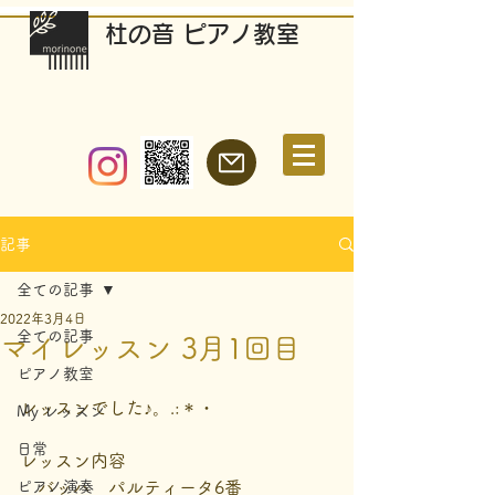
​杜の音 ピアノ教室
記事
全ての記事
2022年3月4日
全ての記事
マイレッスン 3月1回目
ピアノ教室
レッスンでした♪。.:＊・
My レッスン
日常
レッスン内容
ピアノ演奏
　バッハ　パルティータ6番　