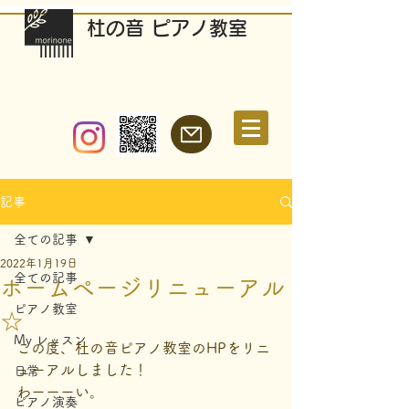
​杜の音 ピアノ教室
記事
全ての記事
2022年1月19日
全ての記事
ホームページリニューアル
ピアノ教室
☆
My レッスン
この度、杜の音ピアノ教室のHPをリニ
ューアルしました！
日常
わーーーい。
ピアノ演奏