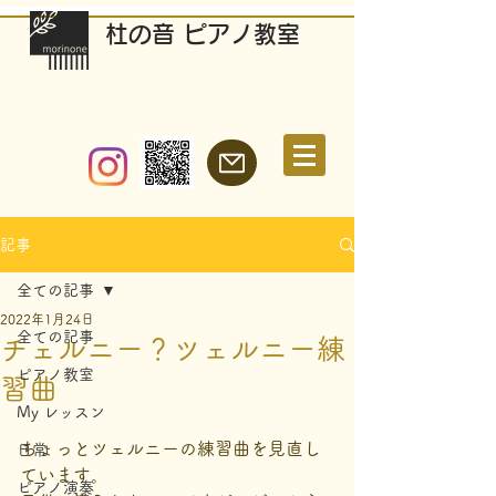
​杜の音 ピアノ教室
記事
全ての記事
2022年1月24日
全ての記事
チェルニー？ツェルニー練
ピアノ教室
習曲
My レッスン
ちょっとツェルニーの練習曲を見直し
日常
ています。
ピアノ演奏