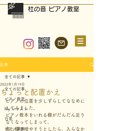
​杜の音 ピアノ教室
記事
全ての記事
2022年1月19日
全ての記事
ちょっと配置かえ
ピアノ教室
ピアノの位置を少しずらしてななめに
してみました。
My レッスン
ピアノ教本をいれる棚がだんだん足り
日常
なくなってしまって、
ピアノ演奏
奥に棚を増やそうとしたら、入らなか